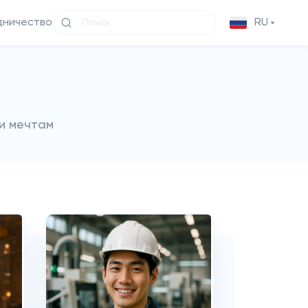
дничество
RU
и мечтам