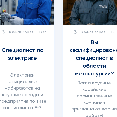
Южная Корея
TOP:
Южная Корея
TOP
Вы
Специалист по
квалифицирован
электрике
специалист в
области
металлургии?
Электрики
официально
Тогда крупные
набираются на
корейские
крупные заводы и
промышленные
предприятия по визе
компании
специалиста E-7!
приглашают вас н
работу!