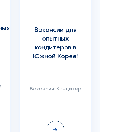
я
ных
Вакансии для
опытных
о
кондитеров в
Южной Корее!
к
Вакансия: Кондитер