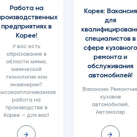
Работа на
Корея: Ваканси
производственных
для
предприятиях в
квалифицирован
Корее!
специалистов в
У вас есть
сфере кузовног
образование в
ремонта и
области химии,
обслуживания
химической
автомобилей!
технологии или
инженерии?
Вакансии: Ремонтни
Высокооплачиваемая
кузовов
работа на
автомобилей,
производстве в
Автомаляр
Корее — для вас!