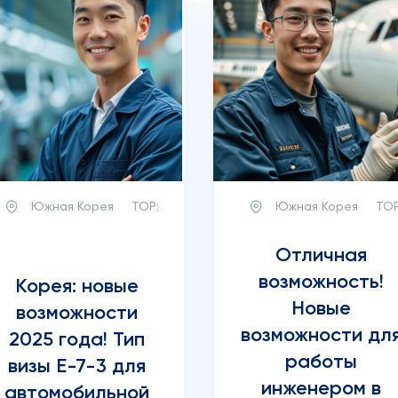
Южная Корея
TOP:
Южная Корея
TOP
Отличная
возможность!
Корея: новые
Новые
возможности
возможности дл
2025 года! Тип
работы
визы E-7-3 для
инженером в
автомобильной