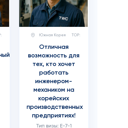
:
Южная Корея
TOP:
Отличная
ный
возможность для
тех, кто хочет
работать
инженером-
механиком на
корейских
производственных
предприятиях!
а
Тип визы: E-7-1