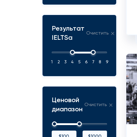
Результат
Очистить
IELTSа
1
2
3
4
5
6
7
8
9
Ценовой
Очистить
диапазон
$100
$1000