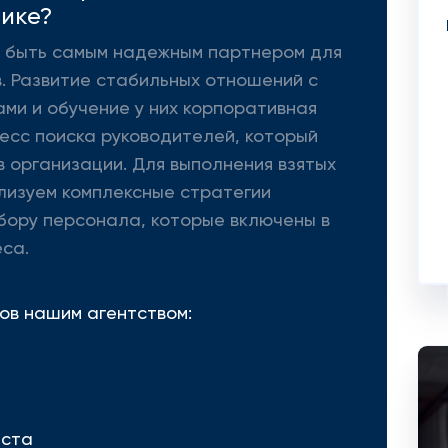
ике?
 - быть самым надежным партнером для
. Развитие стабильных отношений с
ми и обучение у них корпоративная
цесс поиска руководителей, который
 организации. Для выполнения взятых
лизуем комплексные стратегии
бору персонала, которые включены в
са.
ов нашим агентством:
еста