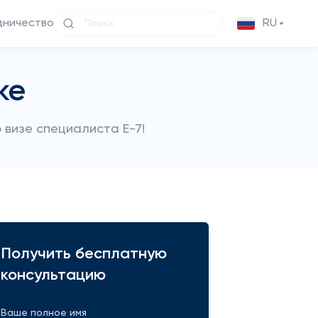
дничество
RU
ке
визе специалиста E-7!
Получить бесплатную
консультацию
Ваше полное имя