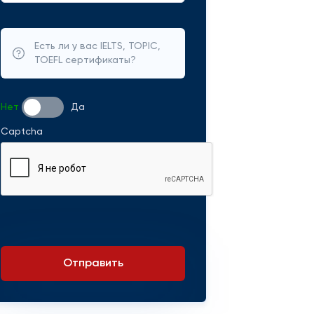
Есть ли у вас IELTS, TOPIC,
TOEFL сертификаты?
Нет
Да
Captcha
Отправить