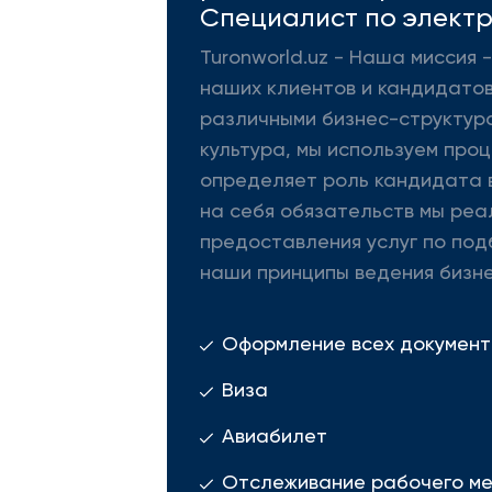
Специалист по электр
Turonworld.uz - Наша миссия
наших клиентов и кандидатов
различными бизнес-структура
культура, мы используем про
определяет роль кандидата в
на себя обязательств мы реа
предоставления услуг по под
наши принципы ведения бизне
Оформление всех документ
Виза
Авиабилет
Отслеживание рабочего м