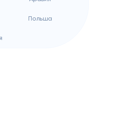
я
Польша
я