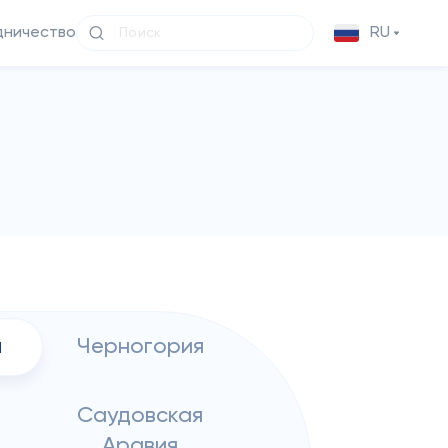
дничество
RU
я
Черногория
Саудовская
Аравия