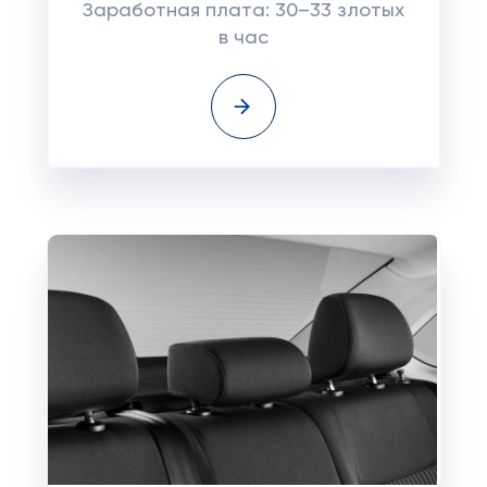
Заработная плата: 30–33 злотых
в час