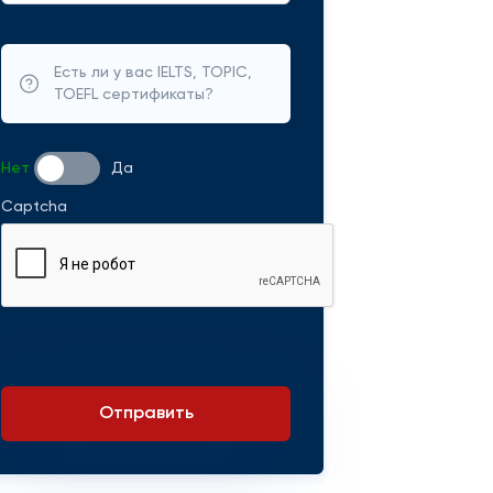
Есть ли у вас IELTS, TOPIC,
TOEFL сертификаты?
Нет
Да
Captcha
Отправить