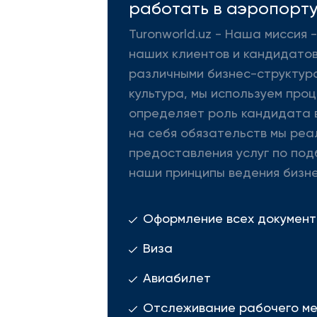
работать в аэропорту
Turonworld.uz - Наша миссия
наших клиентов и кандидатов
различными бизнес-структура
культура, мы используем про
определяет роль кандидата в
на себя обязательств мы реа
предоставления услуг по под
наши принципы ведения бизне
Оформление всех документ
Виза
Авиабилет
Отслеживание рабочего м