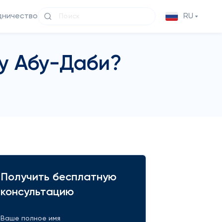
дничество
RU
ту Абу-Даби?
Получить бесплатную
консультацию
Ваше полное имя