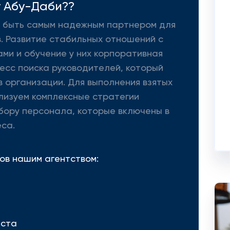
 Абу-Даби??
 - быть самым надежным партнером для
. Развитие стабильных отношений с
ми и обучение у них корпоративная
цесс поиска руководителей, который
 организации. Для выполнения взятых
лизуем комплексные стратегии
бору персонала, которые включены в
са.
ов нашим агентством:
еста