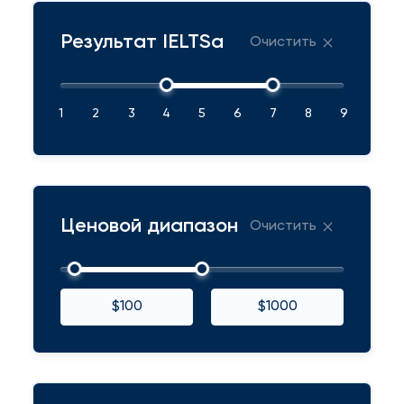
Результат IELTSа
Очистить
1
2
3
4
5
6
7
8
9
Ценовой диапазон
Очистить
$100
$1000