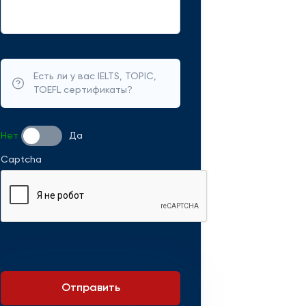
Есть ли у вас IELTS, TOPIC,
TOEFL сертификаты?
Нет
Да
Captcha
Отправить