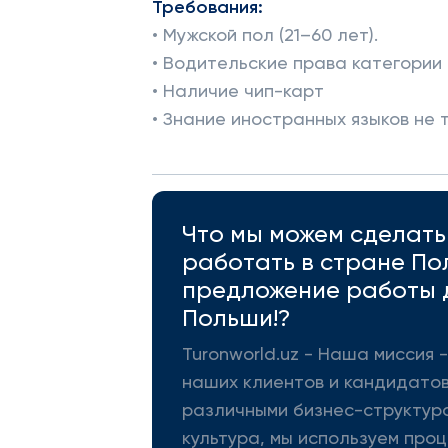
Требования:
• Мужской пол (21–60 лет).
• Водительские права категории 
• Наличие чип-карт
• Знание иностранных языков не 
Что мы можем сделать 
работать в стране По
предложение работы д
Польши!?
Turonworld.uz - Наша миссия
наших клиентов и кандидатов
различными бизнес-структура
культура, мы используем про