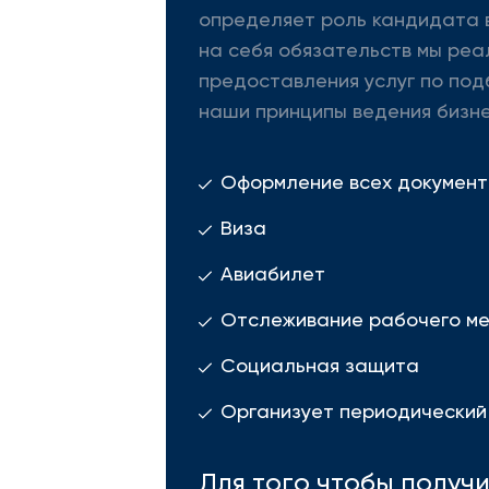
определяет роль кандидата в
на себя обязательств мы реа
предоставления услуг по под
наши принципы ведения бизне
Оформление всех документ
Виза
Авиабилет
Отслеживание рабочего м
Социальная защита
Организует периодический
Для того чтобы получ