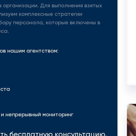
 организации. Для выполнения взятых
лизуем комплексные стратегии
бору персонала, которые включены в
са.
ов нашим агентством:
еста
 и непрерывный мониторинг
ить бесплатную консультацию,