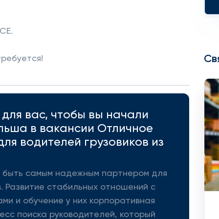
CE.
Св
требуется!
для вас, чтобы вы начали
льша в вакансии Отличное
ля водителей грузовиков из
 - быть самым надежным партнером для
. Развитие стабильных отношений с
ми и обучение у них корпоративная
цесс поиска руководителей, который