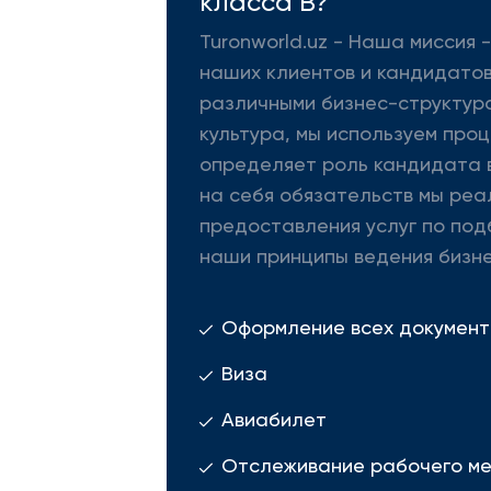
класса B?
Turonworld.uz - Наша миссия
наших клиентов и кандидатов
различными бизнес-структура
культура, мы используем про
определяет роль кандидата в
на себя обязательств мы реа
предоставления услуг по под
наши принципы ведения бизне
Оформление всех документ
Виза
Авиабилет
Отслеживание рабочего м