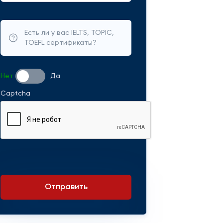
Есть ли у вас IELTS, TOPIC,
TOEFL сертификаты?
Нет
Да
Captcha
Отправить