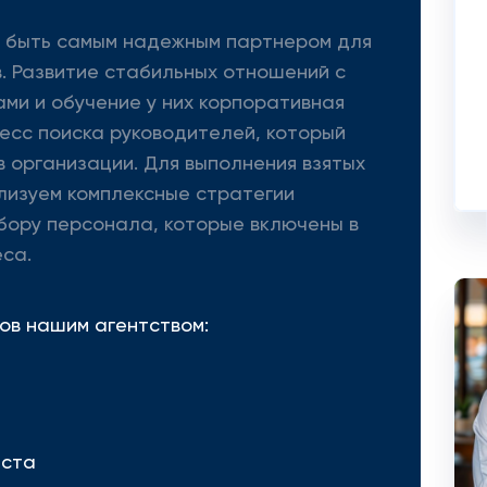
 - быть самым надежным партнером для
. Развитие стабильных отношений с
ми и обучение у них корпоративная
цесс поиска руководителей, который
 организации. Для выполнения взятых
лизуем комплексные стратегии
бору персонала, которые включены в
са.
ов нашим агентством:
еста