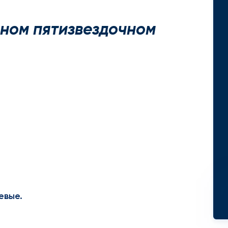
ном пятизвездочном
евые.