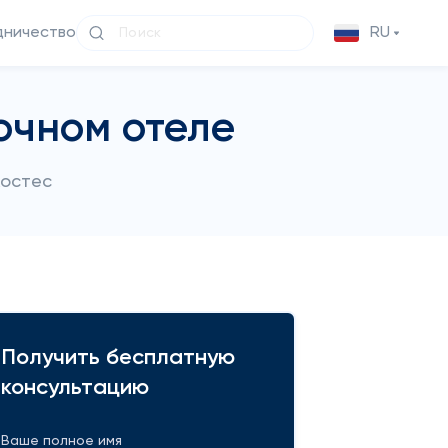
дничество
RU
очном отеле
Хостес
Получить бесплатную
консультацию
Ваше полное имя