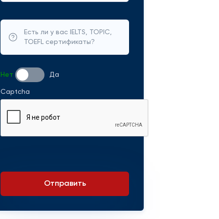
Есть ли у вас IELTS, TOPIC,
TOEFL сертификаты?
Нет
Да
Captcha
Отправить