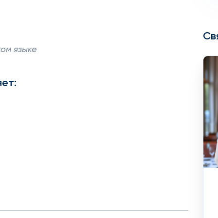
Св
ом языке
ет: