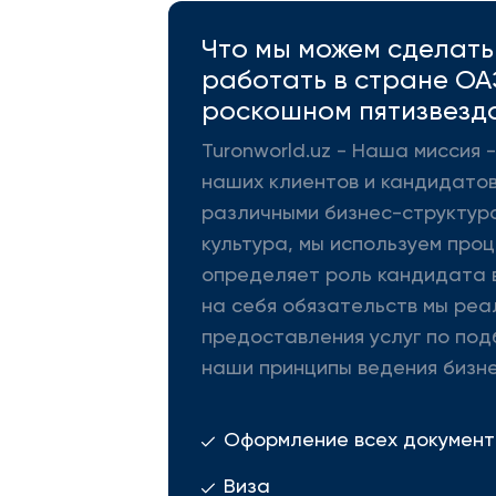
Что мы можем сделать 
работать в стране ОА
роскошном пятизвезд
Turonworld.uz - Наша миссия
наших клиентов и кандидатов
различными бизнес-структура
культура, мы используем про
определяет роль кандидата в
на себя обязательств мы реа
предоставления услуг по под
наши принципы ведения бизне
Оформление всех документ
Виза