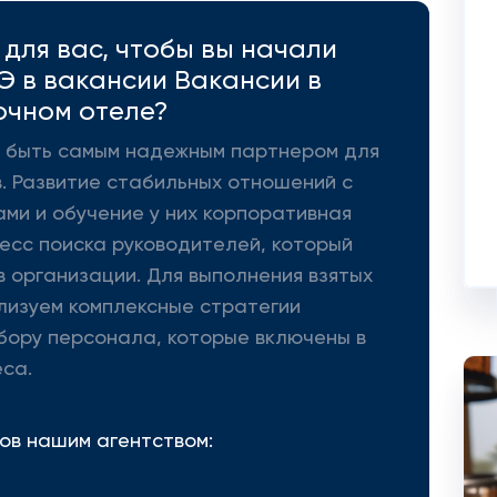
для вас, чтобы вы начали
Э в вакансии Вакансии в
очном отеле?
 - быть самым надежным партнером для
. Развитие стабильных отношений с
ми и обучение у них корпоративная
цесс поиска руководителей, который
 организации. Для выполнения взятых
лизуем комплексные стратегии
бору персонала, которые включены в
са.
ов нашим агентством: