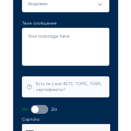
Андижан
Твое сообщение
Есть ли у вас IELTS, TOPIC, TOEFL
сертификаты?
Нет
Да
Captcha