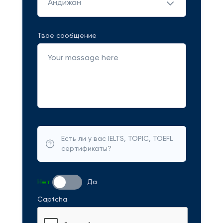
Андижан
Твое сообщение
Есть ли у вас IELTS, TOPIC, TOEFL
сертификаты?
Нет
Да
Captcha