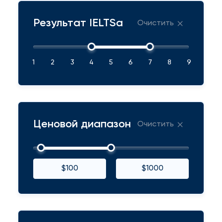
Результат IELTSа
Очистить
1
2
3
4
5
6
7
8
9
Ценовой диапазон
Очистить
$100
$1000