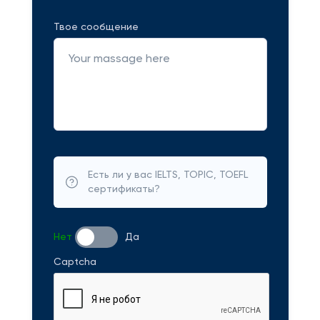
Твое сообщение
Есть ли у вас IELTS, TOPIC, TOEFL
сертификаты?
Нет
Да
Captcha