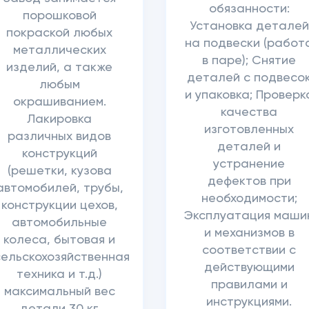
обязанности:
порошковой
Установка деталей
покраской любых
на подвески (работ
металлических
в паре); Снятие
изделий, а также
деталей с подвесо
любым
и упаковка; Проверк
окрашиванием.
качества
Лакировка
изготовленных
различных видов
деталей и
конструкций
устранение
(решетки, кузова
дефектов при
автомобилей, трубы,
необходимости;
конструкции цехов,
Эксплуатация маши
автомобильные
и механизмов в
колеса, бытовая и
соответствии с
сельскохозяйственная
действующими
техника и т.д.)
правилами и
максимальный вес
инструкциями.