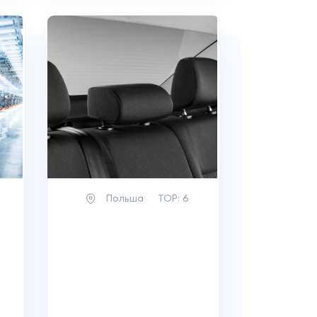
Польша
TOP:
6