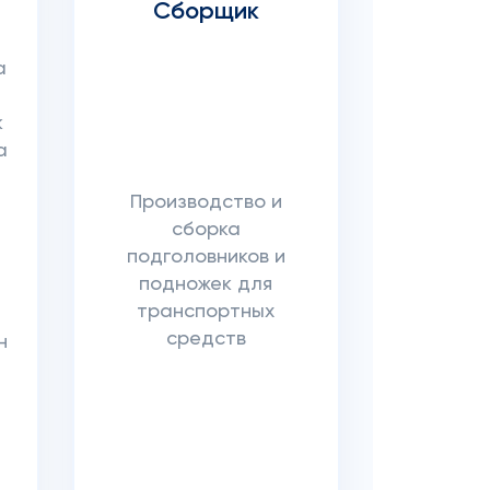
Сборщик
а
к
а
Производство и
сборка
подголовников и
подножек для
транспортных
средств
н