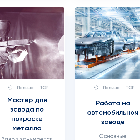
Польша
TOP:
Польша
TOP:
Мастер для
Работа на
завода по
автомобильном
покраске
заводе
металла
Основные
Завод занимается