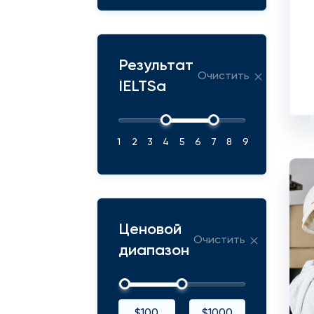
Результат
Очистить
IELTSа
1
2
3
4
5
6
7
8
9
Ценовой
Очистить
диапазон
$100
$1000