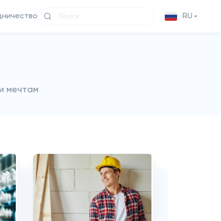
дничество
RU
и мечтам