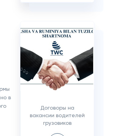
ормы
но в
ого
Договоры на
вакансии водителей
грузовиков