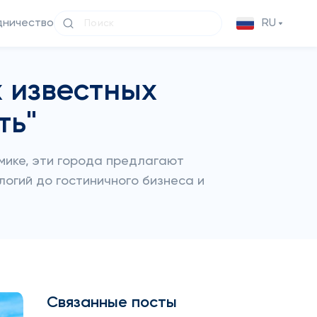
дничество
RU
х известных
ть"
мике, эти города предлагают
логий до гостиничного бизнеса и
Связанные посты