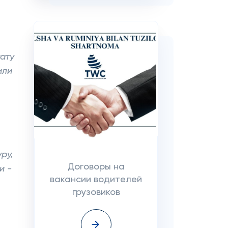
ату
или
,
ру,
Договоры на
и -
вакансии водителей
грузовиков