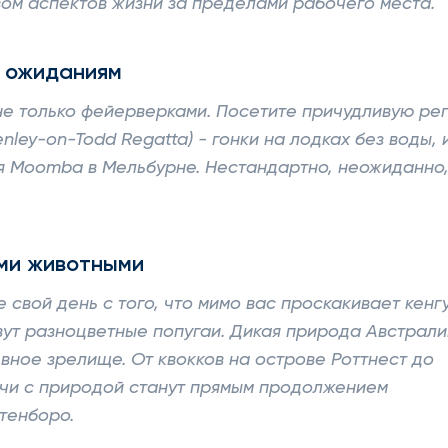
ом аспектов жизни за пределами рабочего места.
 ожиданиям
не только фейерверками. Посетите причудливую рег
ley-on-Todd Regatta) - гонки на лодках без воды, 
ля Moomba в Мельбурне. Нестандартно, неожиданно
ими животными
 свой день с того, что мимо вас проскакивает кенгу
ут разноцветные попугаи. Дикая природа Австрали
евное зрелище. От квокков на острове Роттнест до
ечи с природой станут прямым продолжением
тенборо.