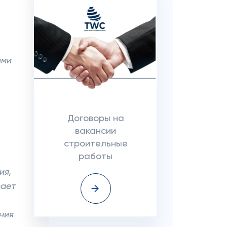
ями
Договоры на
вакансии
строительные
работы
ия,
вает
ния