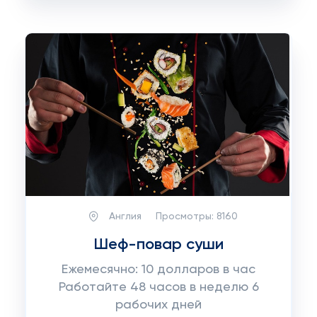
Англия
Просмотры:
8160
Шеф-повар суши
Ежемесячно: 10 долларов в час
Работайте 48 часов в неделю 6
рабочих дней