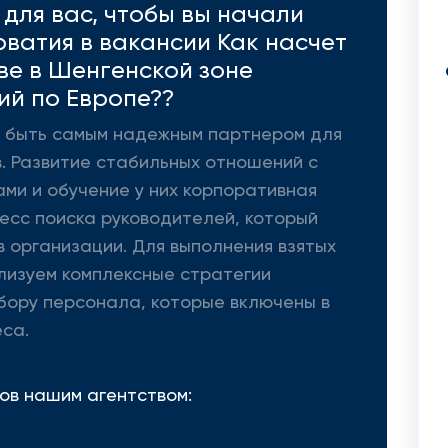
для вас, чтобы вы начали
рватия в вакансии Как насчет
ве в Шенгенской зоне
ий по Европе??
 - быть самым надежным партнером для
. Развитие стабильных отношений с
ми и обучение у них корпоративная
цесс поиска руководителей, который
 организации. Для выполнения взятых
лизуем комплексные стратегии
бору персонала, которые включены в
са.
ов нашим агентством: