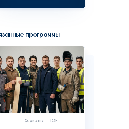
язанные программы
Хорватия
TOP: