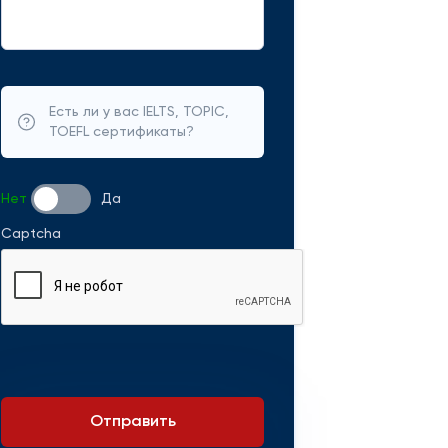
Есть ли у вас IELTS, TOPIC,
TOEFL сертификаты?
Нет
Да
Captcha
Отправить