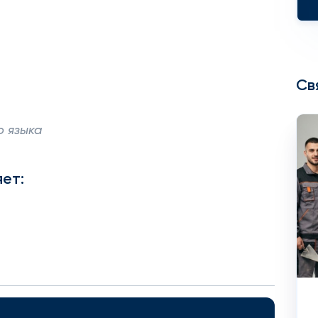
Св
о языка
ет: