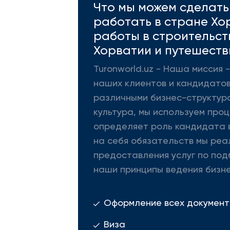
Что мы можем сделать 
работать в стране Хо
работы в строительст
Хорватии и путешеств
Turonworld.uz - Наша миссия
наших клиентов и кандидатов
различными бизнес-структура
культура, мы используем про
определяет роль кандидата в
на себя обязательств мы реа
предоставления услуг по под
наши принципы ведения бизне
Оформление всех документ
Виза