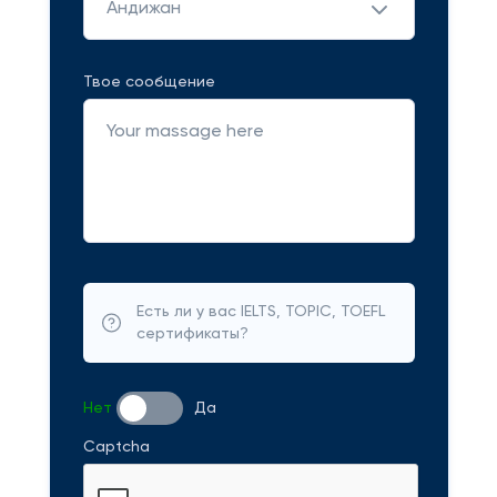
Андижан
Твое сообщение
Есть ли у вас IELTS, TOPIC, TOEFL
сертификаты?
Нет
Да
Captcha