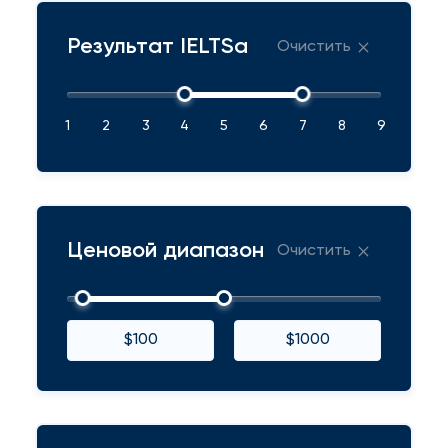
Результат IELTSа
Очистить
1
2
3
4
5
6
7
8
9
Ценовой диапазон
Очистить
$100
$1000