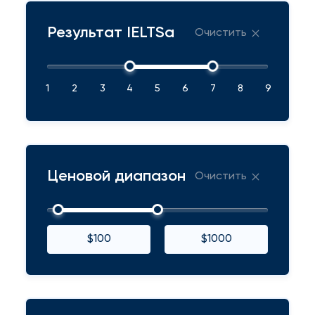
Результат IELTSа
Очистить
1
2
3
4
5
6
7
8
9
Ценовой диапазон
Очистить
$100
$1000