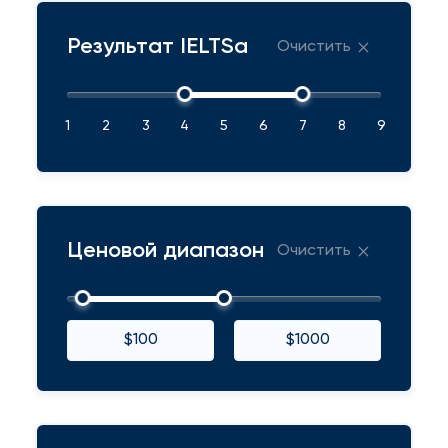
Результат IELTSа
Очистить
1
2
3
4
5
6
7
8
9
Ценовой диапазон
Очистить
$100
$1000