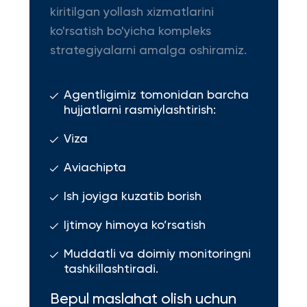
kiritilgan yollash xizmatlarini
ko'rsatish bo'yicha kompleks
strategiyalarni amalga oshiramiz.
Agentligimiz tomonidan barcha
hujjatlarni rasmiylashtirish:
Viza
Aviachipta
Ish joyiga kuzatib borish
Ijtimoy himoya ko’rsatish
Muddatli va doimiy monitoringni
tashkillashtiradi.
Bepul maslahat olish uchun