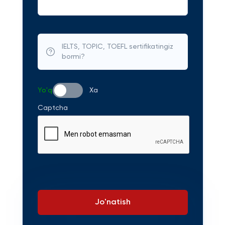
IELTS, TOPIC, TOEFL sertifikatingiz
bormi?
Yo'q
Xa
Captcha
Jo'natish