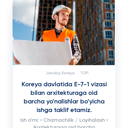
Janubiy Koreya
TOP:
Koreya davlatida E-7-1 vizasi
bilan arxitekturaga oid
barcha yo'nalishlar bo'yicha
ishga taklif etamiz.
Ish o'rni: • Chizmachilik / Loyihalash •
Arxitekturaga oid barcha