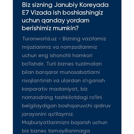
Biz sizning Janubiy Koreyada
E7 Vizada ish boshlashingiz
uchun qanday yordam
berishimiz mumkin?
Turonworld.uz - Bizning vazifamiz
mijozlarimiz va nomzodlarimiz
uchun eng ishonchli hamkori
bo'lishdir. Turli biznes tuzilmalari
bilan barqaror munosabatlarni
rivojlantirish va ulardan o'rganish
korporativ madaniyat, biz
nomzodning tashkilotdagi ro'lini
belgilaydigan boshqaruvchi qidiruv
jarayonini qo'llaymiz.
Majburiyatlarimizni bajarish uchun
biz biznes tamoyillarimizga