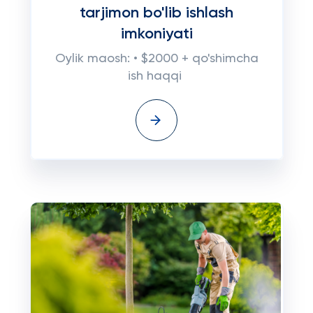
tarjimon bo'lib ishlash
imkoniyati
Oylik maosh: • $2000 + qo'shimcha
ish haqqi