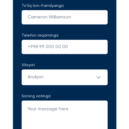
To'liq Ism-Familyangiz
Telefon raqamingiz
Viloyat
Andijon
Sizning xatingiz