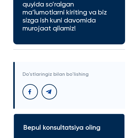
quyida so’ralgan
ma’lumotlarni kiriting va biz
sizga ish kuni davomida
murojaat qilamiz!
Do'stlaringiz bilan bo'lishing
Bepul konsultatsiya oling