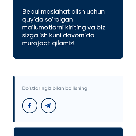
Bepul maslahat olish uchun
quyida so’ralgan
ma’lumotlarni kiriting va biz
sizga ish kuni davomida
murojaat qilamiz!
Do'stlaringiz bilan bo'lishing