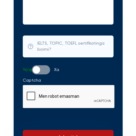
IELTS, TOPIC, TOEFL sertifikatingiz
bormi?
Yo'q
Xa
Captcha