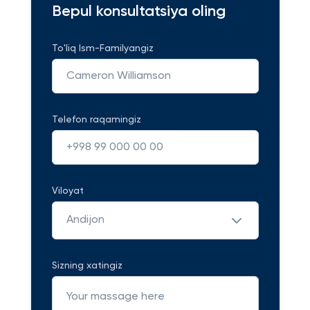
Bepul konsultatsiya oling
To'liq Ism-Familyangiz
Telefon raqamingiz
Viloyat
Andijon
Sizning xatingiz