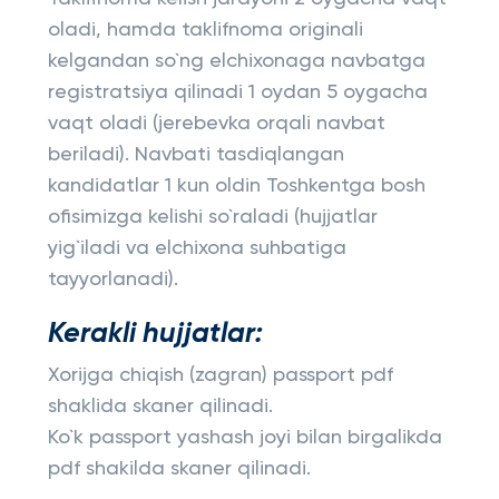
oladi, hamda taklifnoma originali
kelgandan so`ng elchixonaga navbatga
registratsiya qilinadi 1 oydan 5 oygacha
vaqt oladi (jerebevka orqali navbat
beriladi). Navbati tasdiqlangan
kandidatlar 1 kun oldin Toshkentga bosh
ofisimizga kelishi so`raladi (hujjatlar
yig`iladi va elchixona suhbatiga
tayyorlanadi).
Kerakli hujjatlar:
Xorijga chiqish (zagran) passport pdf
shaklida skaner qilinadi.
Ko`k passport yashash joyi bilan birgalikda
pdf shakilda skaner qilinadi.