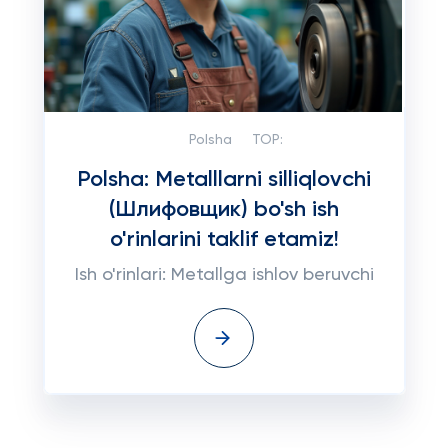
Polsha
TOP:
Polsha: Metalllarni silliqlovchi
(Шлифовщик) bo'sh ish
o'rinlarini taklif etamiz!
Ish o'rinlari: Metallga ishlov beruvchi