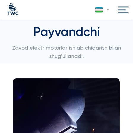
Payvandchi
Zavod elektr motorlar ishlab chiqarish bilan
shug'ullanadi.