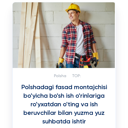
Polsha
TOP:
Polshadagi fasad montajchisi
bo'yicha bo'sh ish o'rinlariga
ro'yxatdan o'ting va ish
beruvchilar bilan yuzma yuz
suhbatda ishtir