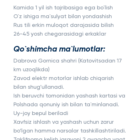
Kamida 1 yil ish tajribasiga ega bo`lish
O`z ishiga ma`sulyat bilan yondashish
Rus tili erkin muloqot darajasida bilish
26-45 yosh chegarasidagi erkaklar
Qo`shimcha ma`lumotlar:
Dabrova Gornica shahri (Katovitsadan 17
km uzoqlikda)
Zavod elektr motorlar ishlab chiqarish
bilan shug'ullanadi.
Ish beruvchi tomonidan yashash kartasi va
Polshada qonuniy ish bilan ta`minlanadi.
Uy-joy bepul beriladi
Xavfsiz ishlash va yashash uchun zarur
bo'lgan hamma narsalar tashkillashtiriladi.
Taklifnoma kelish jarayoni 2 oygacha vaqt