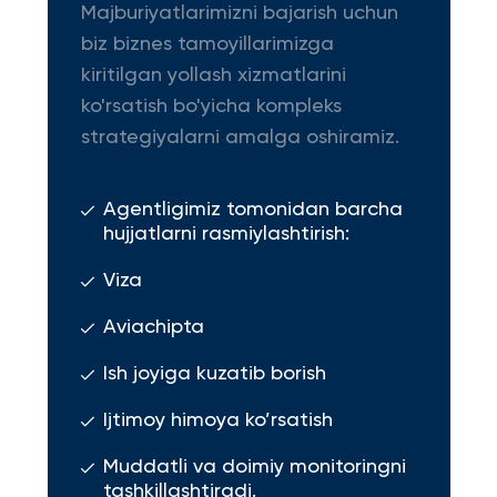
Majburiyatlarimizni bajarish uchun
biz biznes tamoyillarimizga
kiritilgan yollash xizmatlarini
ko'rsatish bo'yicha kompleks
strategiyalarni amalga oshiramiz.
Agentligimiz tomonidan barcha
hujjatlarni rasmiylashtirish:
Viza
Aviachipta
Ish joyiga kuzatib borish
Ijtimoy himoya ko’rsatish
Muddatli va doimiy monitoringni
tashkillashtiradi.