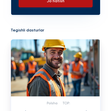
Jo'natish
Tegishli dasturlar
Polsha
TOP: