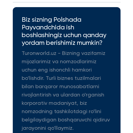
Biz sizning Polshada
Payvandchida ish
boshlashingiz uchun qanday
yordam berishimiz mumkin?
Turonworld.uz - Bizning vazifamiz
mijozlarimiz va nomzodlarimiz
uchun eng ishonchli hamkori
bo'lishdir. Turli biznes tuzilmalari
bilan barqaror munosabatlarni
rivojlantirish va ulardan o'rganish
korporativ madaniyat, biz
nomzodning tashkilotdagi ro'lini
belgilaydigan boshqaruvchi qidiruv
jarayonini qo'llaymiz.