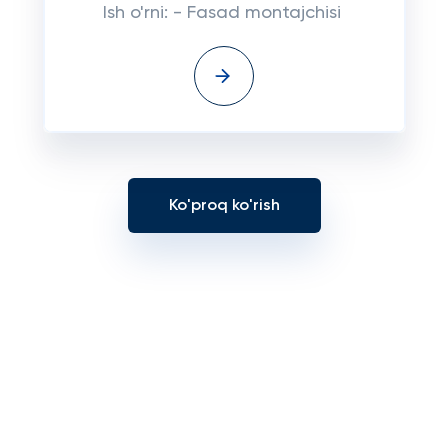
Ish o'rni: - Fasad montajchisi
Ko'proq ko'rish