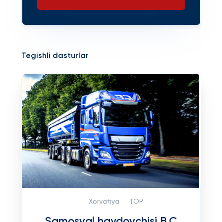
Tegishli dasturlar
Xorvatiya
TOP:
Samosval haydovchisi B,C