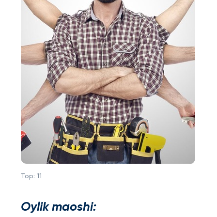
Top:
11
Oylik maoshi: