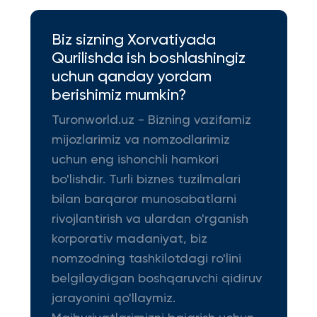
Biz sizning Xorvatiyada
Qurilishda ish boshlashingiz
uchun qanday yordam
berishimiz mumkin?
Turonworld.uz - Bizning vazifamiz
mijozlarimiz va nomzodlarimiz
uchun eng ishonchli hamkori
bo'lishdir. Turli biznes tuzilmalari
bilan barqaror munosabatlarni
rivojlantirish va ulardan o'rganish
korporativ madaniyat, biz
nomzodning tashkilotdagi ro'lini
belgilaydigan boshqaruvchi qidiruv
jarayonini qo'llaymiz.