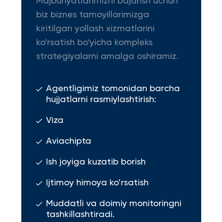
Majburiyatlarimizni bajarish uchun
biz biznes tamoyillarimizga
kiritilgan yollash xizmatlarini
ko'rsatish bo'yicha kompleks
strategiyalarni amalga oshiramiz.
Agentligimiz tomonidan barcha
hujjatlarni rasmiylashtirish:
Viza
Aviachipta
Ish joyiga kuzatib borish
Ijtimoy himoya ko’rsatish
Muddatli va doimiy monitoringni
tashkillashtiradi.