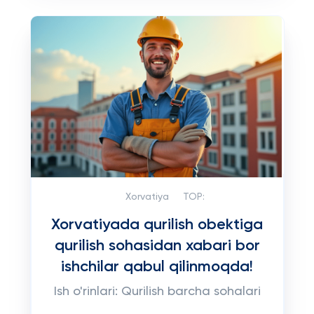
Xorvatiya
TOP:
Xorvatiyada qurilish obektiga
qurilish sohasidan xabari bor
ishchilar qabul qilinmoqda!
Ish o'rinlari: Qurilish barcha sohalari