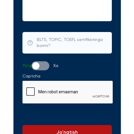
IELTS, TOPIC, TOEFL sertifikatingiz
bormi?
Yo'q
Xa
Captcha
Jo'natish