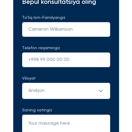
Bepul konsultatsiya oling
To'liq Ism-Familyangiz
Telefon raqamingiz
Viloyat
Andijon
Sizning xatingiz