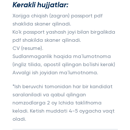
Kerakli hujjatlar:
Xorijga chiqish (zagran) passport pdf
shaklida skaner qilinadi.
Ko`k passport yashash joyi bilan birgalikda
pdf shakilda skaner qilinadi.
CV (resume).
Sudlanmaganlik haqida ma`lumotnoma
(ingliz tilida, apostil qilingan bo`lishi kerak)
Avvalgi ish joyidan ma`lumotnoma.
*Ish beruvchi tomonidan har bir kandidat
saralaniladi va qabul qilingan
nomzodlarga 2 oy Ichida taklifnoma
keladi. Ketish muddati 4-5 oygacha vaqt
oladi.