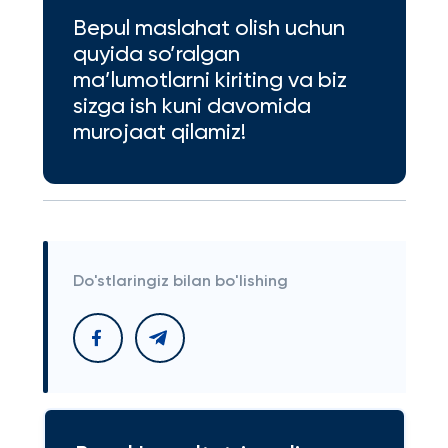
Bepul maslahat olish uchun
quyida so’ralgan
ma’lumotlarni kiriting va biz
sizga ish kuni davomida
murojaat qilamiz!
Do'stlaringiz bilan bo'lishing