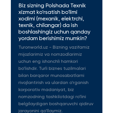
Biz sizning Polshada Texnik
xizmat ko'rsatish bo'limi
xodimi (mexanik, elektrchi,
texnik, chilangar) da ish
boshlashingiz uchun qanday
yordam berishimiz mumkin?
Turonworld.uz - Bizning vazifamiz
mijozlarimiz va nomzodlarimiz
uchun eng ishonchli hamkori
bo'lishdir. Turli biznes tuzilmalari
bilan barqaror munosabatlarni
rivojlantirish va ulardan o'rganish
korporativ madaniyat, biz
nomzodning tashkilotdagi ro'lini
belgilaydigan boshqaruvchi qidiruv
jarayonini qo'llaymiz.