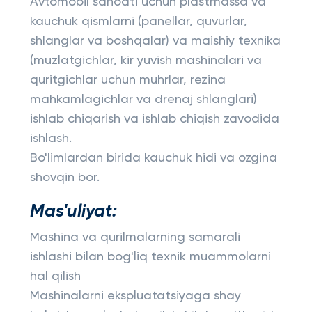
Avtomobil sanoati uchun plastmassa va
kauchuk qismlarni (panellar, quvurlar,
shlanglar va boshqalar) va maishiy texnika
(muzlatgichlar, kir yuvish mashinalari va
quritgichlar uchun muhrlar, rezina
mahkamlagichlar va drenaj shlanglari)
ishlab chiqarish va ishlab chiqish zavodida
ishlash.
Bo'limlardan birida kauchuk hidi va ozgina
shovqin bor.
Mas'uliyat:
Mashina va qurilmalarning samarali
ishlashi bilan bog'liq texnik muammolarni
hal qilish
Mashinalarni ekspluatatsiyaga shay