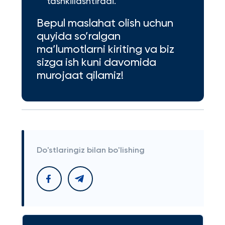
tashkillashtiradi.
Bepul maslahat olish uchun
quyida so’ralgan
ma’lumotlarni kiriting va biz
sizga ish kuni davomida
murojaat qilamiz!
Do'stlaringiz bilan bo'lishing