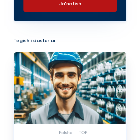
Jo'natish
Tegishli dasturlar
Polsha
TOP: