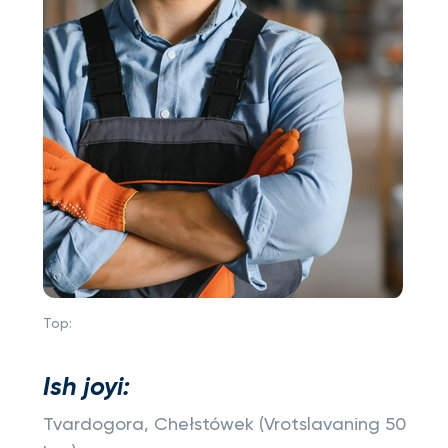
Top:
Ish joyi:
Tvardogora, Chełstówek (Vrotslavaning 50