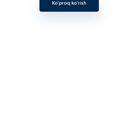
Ko'proq ko'rish