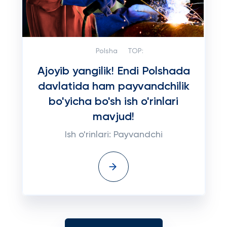
Polsha
TOP:
Ajoyib yangilik! Endi Polshada
davlatida ham payvandchilik
bo'yicha bo'sh ish o'rinlari
mavjud!
Ish o'rinlari: Payvandchi