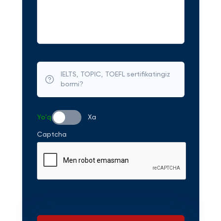
IELTS, TOPIC, TOEFL sertifikatingiz
bormi?
Yo'q
Xa
Captcha