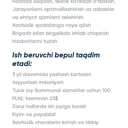
holatda saqlash, texnik ko'rikdan o'tkazish.
Jarayonlarni optimallashtirish va asboblar
va ehtiyot qismlarni tekshirish
Xavfsizlik qoidalariga rioya qilish
Brigadir bilan birgalikda ishlab chiqarish
hisobotlarini tuzish
Ish beruvchi bepul taqdim
etadi:
3 yil davomida yashash kartasini
tayyorlash imkoniyati
Turar joy (kommunal xizmatlar uchun 100
PLN); taxminan 25$
Zarur hollarda ish joyiga borish
Kiyim va poyabzal
Xavfsizlik choralarini ko'rish va tibbiy