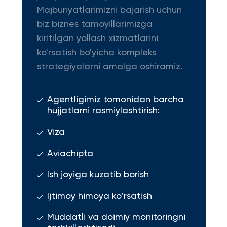
Majburiyatlarimizni bajarish uchun
biz biznes tamoyillarimizga
kiritilgan yollash xizmatlarini
ko'rsatish bo'yicha kompleks
strategiyalarni amalga oshiramiz.
Agentligimiz tomonidan barcha
hujjatlarni rasmiylashtirish:
Viza
Aviachipta
Ish joyiga kuzatib borish
Ijtimoy himoya ko’rsatish
Muddatli va doimiy monitoringni