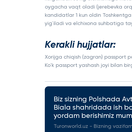
oygacha vaqt oladi (jerebevka orq
kandidatlar 1 kun oldin Toshkentga b
yig`iladi va elchixona suhbatiga ta
Kerakli hujjatlar:
Xorijga chiqish (zagran) passport pd
Ko`k passport yashash joyi bilan bir
Biz sizning Polshada Av
Biala shahridada ish b
yordam berishimiz mum
Turonworld.uz - Bizning vazifa