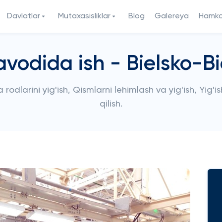
Davlatlar
Mutaxasisliklar
Blog
Galereya
Hamkor
vodida ish - Bielsko-B
rodlarini yig'ish, Qismlarni lehimlash va yig'ish, Yig'is
qilish.