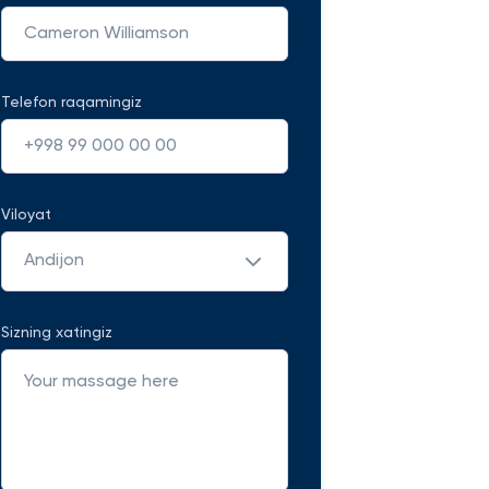
Telefon raqamingiz
Viloyat
Andijon
Sizning xatingiz