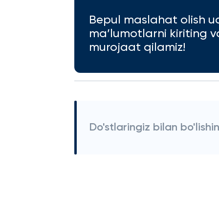
Bepul maslahat olish u
ma’lumotlarni kiriting 
murojaat qilamiz!
Do'stlaringiz bilan bo'lishi