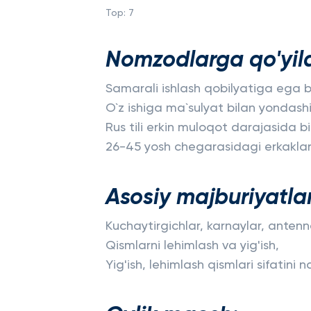
Top:
7
Nomzodlarga qo'yila
Samarali ishlash qobilyatiga ega bo
O`z ishiga ma`sulyat bilan yondash
Rus tili erkin muloqot darajasida bi
26-45 yosh chegarasidagi erkakla
Asosiy majburiyatlar
Kuchaytirgichlar, karnaylar, antenna
Qismlarni lehimlash va yig'ish,
Yig'ish, lehimlash qismlari sifatini n