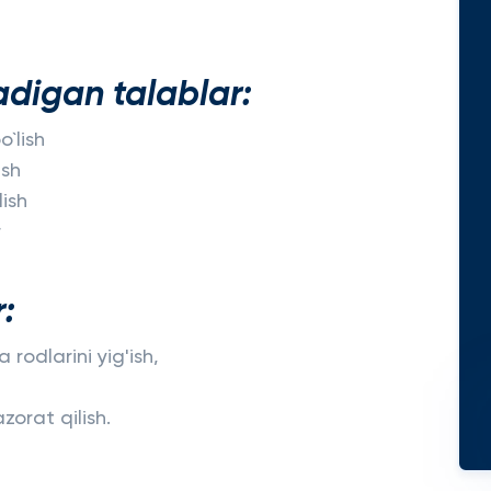
digan talablar:
`lish
ish
lish
r
:
 rodlarini yig'ish,
azorat qilish.