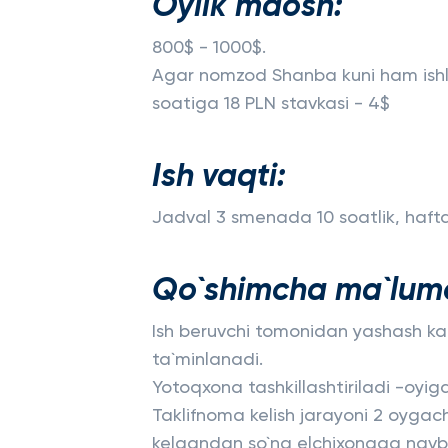
Oylik maosh:
800$ - 1000$.
Agar nomzod Shanba kuni ham ishla
soatiga 18 PLN stavkasi - 4$
Ish vaqti:
Jadval 3 smenada 10 soatlik, haft
Qo`shimcha ma`lumo
Ish beruvchi tomonidan yashash kar
ta`minlanadi.
Yotoqxona tashkillashtiriladi -oyig
Taklifnoma kelish jarayoni 2 oygac
kelgandan so`ng elchixonaga navba