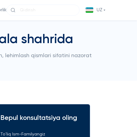
lik
UZ
iala shahrida
h, lehimlash qismlari sifatini nazorat
Bepul konsultatsiya oling
To'liq Ism-Familyangiz