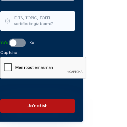
IELTS, TOPIC, TOEFL
sertifikatingiz bormi?
Yo'q
Xa
Captcha
Jo'natish