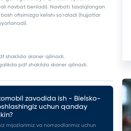
ali navbat beriladi). Navbati tasdiqlangan
osh ofisimizga kelishi so`raladi (hujjatlar
yyorlanadi).
f shaklida skaner qilinadi.
galikda pdf shakilda skaner qilinadi.
tomobil zavodida ish - Bielsko-
oshlashingiz uchun qanday
kin?
miz mijozlarimiz va nomzodlarimiz uchun