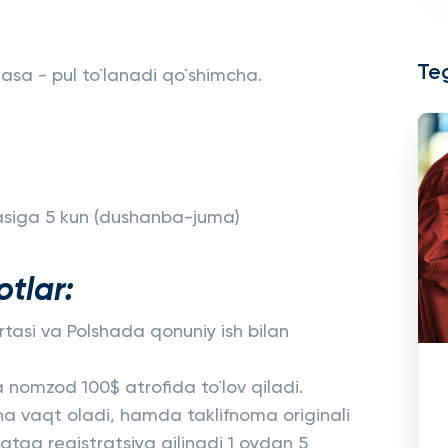
Teg
sa - pul to`lanadi qo`shimcha.
asiga 5 kun (dushanba-juma)
tlar:
tasi va Polshada qonuniy ish bilan
a nomzod 100$ atrofida to`lov qiladi.
ha vaqt oladi, hamda taklifnoma originali
tga registratsiya qilinadi 1 oydan 5