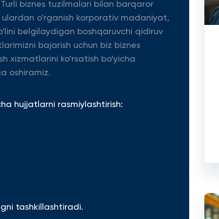
 Turli biznes tuzilmalari bilan barqaror
a ulardan o'rganish korporativ madaniyat,
'lini belgilaydigan boshqaruvchi qidiruv
tlarimizni bajarish uchun biz biznes
sh xizmatlarini ko'rsatish bo'yicha
a oshiramiz.
 hujjatlarni rasmiylashtirish:
ni tashkillashtiradi.