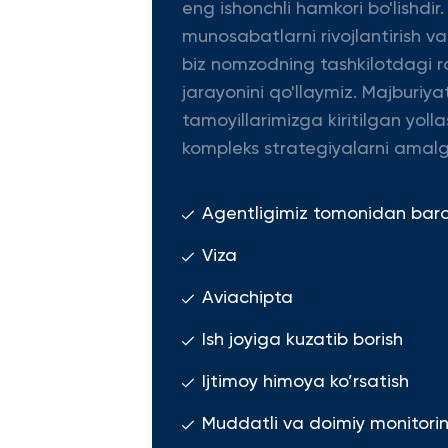
eng ishonchli hamkori bo'lishdir.
munosabatlarni rivojlantirish v
biz nomzodning tashkilotdagi ro
jarayonini qo'llaymiz. Majburiya
tamoyillarimizga kiritilgan yolla
kompleks strategiyalarni amalg
Agentligimiz tomonidan barcha
Viza
Aviachipta
Ish joyiga kuzatib borish
Ijtimoy himoya ko’rsatish
Muddatli va doimiy monitoring