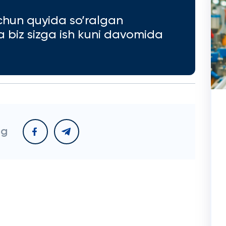
chun quyida so’ralgan
va biz sizga ish kuni davomida
ng