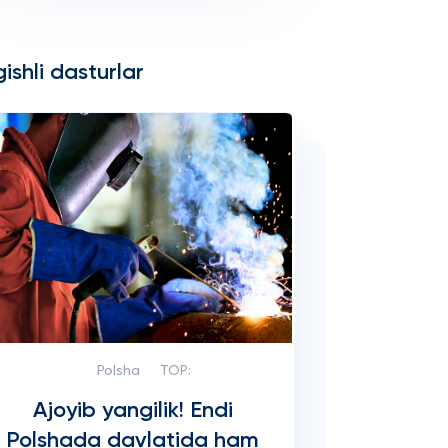
ishli dasturlar
Polsha
TOP:
Ajoyib yangilik! Endi
Polshada davlatida ham