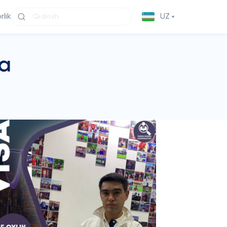
lik
UZ
za