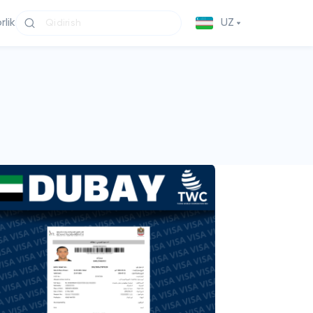
lik
UZ