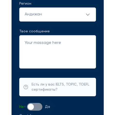
Регион
Андижан
Твое сообщение
Есть ли у вас IELTS, TOPIC, TOEFL
сертификаты?
Нет
Да