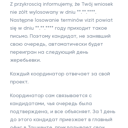
Z przykroscią informujemy, że Twój wniosek
nie zółt wylosowany w dniu **.**.****.
Następne losowanie terminów vizit powiat
się w dniu **.**.**** году приходит такое
письмо. Поэтому кандидат, не занявший
свою очередь, автоматически будет
переигран на следующий день
жеребьевки.
Каждый координатор отвечает за свой
проект.
Координатор сам связывается с
кандидатами, чья очередь была
подтверждена, и все объясняет. За 1 день
до этого кандидат приезжает в главный
офис в Ташкенте, прикладывает свои